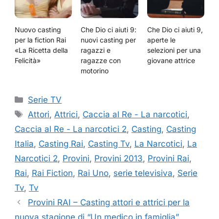
Nuovo casting
Che Dio ci aiuti 9:
Che Dio ci aiuti 9,
per la fiction Rai
nuovi casting per
aperte le
«La Ricetta della
ragazzi e
selezioni per una
Felicità»
ragazze con
giovane attrice
motorino
Categorie
Serie TV
Tag
Attori
,
Attrici
,
Caccia al Re - La narcotici
,
Caccia al Re - La narcotici 2
,
Casting
,
Casting
Italia
,
Casting Rai
,
Casting Tv
,
La Narcotici
,
La
Narcotici 2
,
Provini
,
Provini 2013
,
Provini Rai
,
Rai
,
Rai Fiction
,
Rai Uno
,
serie televisiva
,
Serie
Tv
,
Tv
Provini RAI – Casting attori e attrici per la
nuova stagione di “Un medico in famiglia”