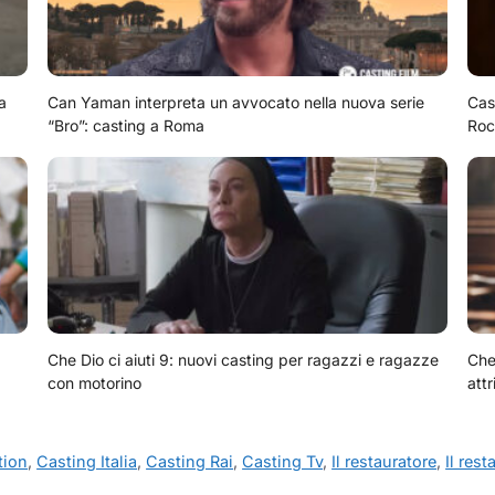
a
Can Yaman interpreta un avvocato nella nuova serie
Cas
“Bro”: casting a Roma
Roc
Che Dio ci aiuti 9: nuovi casting per ragazzi e ragazze
Che 
con motorino
attr
tion
,
Casting Italia
,
Casting Rai
,
Casting Tv
,
Il restauratore
,
Il rest