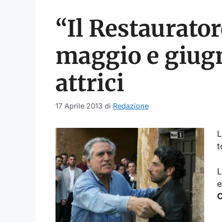
“Il Restaurator
maggio e giugn
attrici
17 Aprile 2013
di
Redazione
L
t
L
e
C