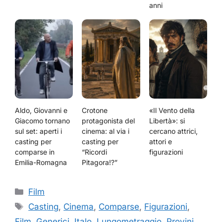
anni
Aldo, Giovanni e
Crotone
«Il Vento della
Giacomo tornano
protagonista del
Libertà»: si
sul set: aperti i
cinema: al via i
cercano attrici,
casting per
casting per
attori e
comparse in
“Ricordi
figurazioni
Emilia-Romagna
Pitagora!?”
Categorie
Film
Tag
Casting
,
Cinema
,
Comparse
,
Figurazioni
,
Film
,
Generici
,
Italo
,
Lungometraggio
,
Provini
,