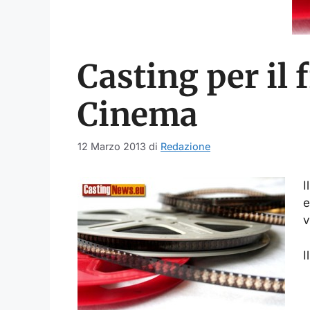
Casting per il 
Cinema
12 Marzo 2013
di
Redazione
I
e
v
I