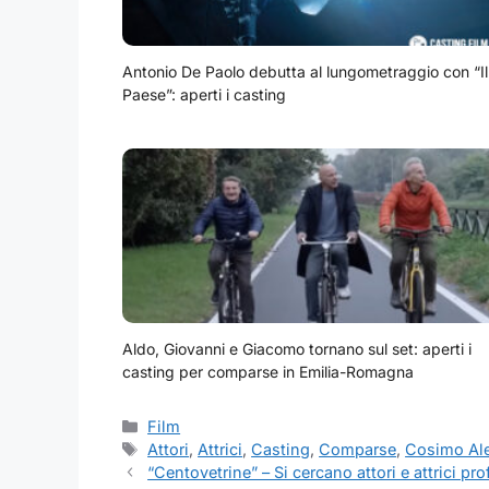
Antonio De Paolo debutta al lungometraggio con “Il
Paese”: aperti i casting
Aldo, Giovanni e Giacomo tornano sul set: aperti i
casting per comparse in Emilia-Romagna
Categorie
Film
Tag
Attori
,
Attrici
,
Casting
,
Comparse
,
Cosimo Al
“Centovetrine” – Si cercano attori e attrici pr