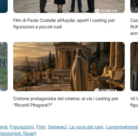
Film di Paolo Costella all’Aquila: aperti i casting per
Cas
figurazioni e piccoli ruoli
RUF
ann
Crotone protagonista del cinema: al via i casting per
«Il 
“Ricordi Pitagora!?”
figu
emà
,
Figurazioni
,
Film
,
Genereci
,
La voce dei cani
,
Lungometragg
ofessionisti (Soap)