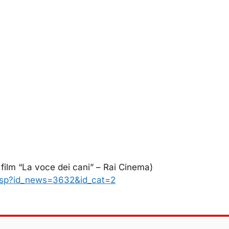
 film “La voce dei cani” – Rai Cinema)
asp?id_news=3632&id_cat=2