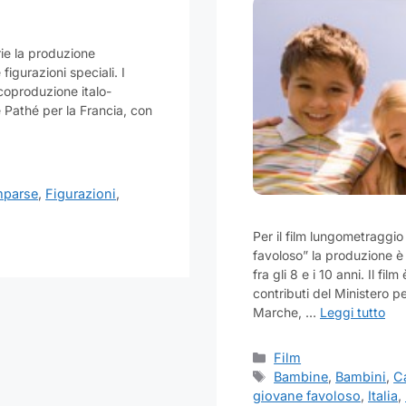
rie la produzione
igurazioni speciali. I
 coproduzione italo-
e Pathé per la Francia, con
parse
,
Figurazioni
,
Per il film lungometraggio
favoloso” la produzione è
fra gli 8 e i 10 anni. Il f
contributi del Ministero pe
Marche, …
Leggi tutto
Categorie
Film
Tag
Bambine
,
Bambini
,
C
giovane favoloso
,
Italia
,