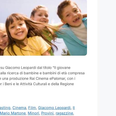
 su Giacomo Leopardi dal titolo “Il giovane
 alla ricerca di bambine e bambini di età compresa
ilm è una produzione Rai Cinema ePalomar, con i
r i Beni e le Attività Culturali e della Regione
asting
,
Cinema
,
Film
,
Giacomo Leopardi
,
Il
Mario Martone
,
Minori
,
Provini
,
ragazzine
,