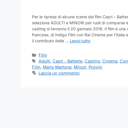
Per le riprese di alcune scene del film Capri – Batte
seleziona ADULTI e MINORI per ruoli di comparse e f
casting si terranno il 20 gennaio 2018. Il film è una
francese, di Indigo Film con Rai Cinema per l’Italia 
il contributo della …
Leggi tutto
Categorie
Film
Tag
Adulti
,
Capri - Batterie
,
Casting
,
Cinema
,
Com
Film
,
Mario Martone
,
Minori
,
Provini
Lascia un commento