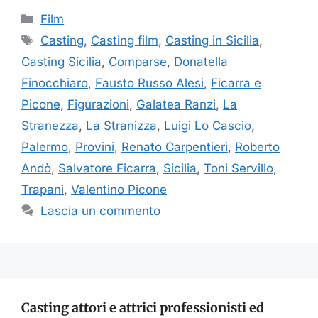
Categorie
Film
Tag
Casting
,
Casting film
,
Casting in Sicilia
,
Casting Sicilia
,
Comparse
,
Donatella
Finocchiaro
,
Fausto Russo Alesi
,
Ficarra e
Picone
,
Figurazioni
,
Galatea Ranzi
,
La
Stranezza
,
La Stranizza
,
Luigi Lo Cascio
,
Palermo
,
Provini
,
Renato Carpentieri
,
Roberto
Andò
,
Salvatore Ficarra
,
Sicilia
,
Toni Servillo
,
Trapani
,
Valentino Picone
Lascia un commento
Casting attori e attrici professionisti ed