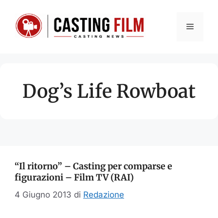
Vai
al
Menu
contenuto
Dog’s Life Rowboat
“Il ritorno” – Casting per comparse e
figurazioni – Film TV (RAI)
4 Giugno 2013
di
Redazione