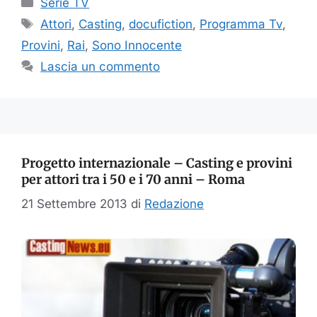
Serie TV
Tag
Attori
,
Casting
,
docufiction
,
Programma Tv
,
Provini
,
Rai
,
Sono Innocente
Lascia un commento
Progetto internazionale – Casting e provini
per attori tra i 50 e i 70 anni – Roma
21 Settembre 2013
di
Redazione