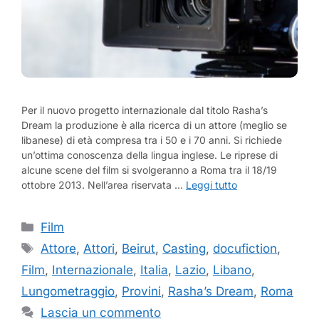
Per il nuovo progetto internazionale dal titolo Rasha’s
Dream la produzione è alla ricerca di un attore (meglio se
libanese) di età compresa tra i 50 e i 70 anni. Si richiede
un’ottima conoscenza della lingua inglese. Le riprese di
alcune scene del film si svolgeranno a Roma tra il 18/19
ottobre 2013. Nell’area riservata …
Leggi tutto
Categorie
Film
Tag
Attore
,
Attori
,
Beirut
,
Casting
,
docufiction
,
Film
,
Internazionale
,
Italia
,
Lazio
,
Libano
,
Lungometraggio
,
Provini
,
Rasha’s Dream
,
Roma
Lascia un commento