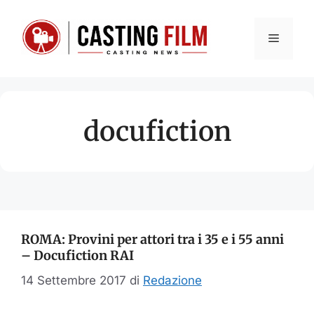
Vai
al
Menu
contenuto
docufiction
ROMA: Provini per attori tra i 35 e i 55 anni
– Docufiction RAI
14 Settembre 2017
di
Redazione