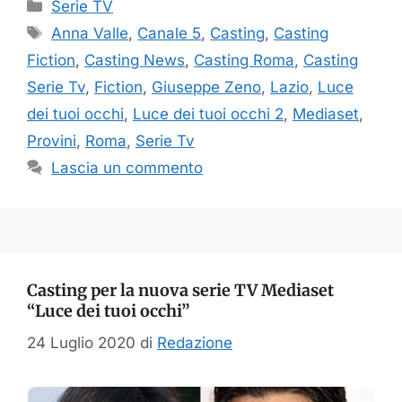
Categorie
Serie TV
Tag
Anna Valle
,
Canale 5
,
Casting
,
Casting
Fiction
,
Casting News
,
Casting Roma
,
Casting
Serie Tv
,
Fiction
,
Giuseppe Zeno
,
Lazio
,
Luce
dei tuoi occhi
,
Luce dei tuoi occhi 2
,
Mediaset
,
Provini
,
Roma
,
Serie Tv
Lascia un commento
Casting per la nuova serie TV Mediaset
“Luce dei tuoi occhi”
24 Luglio 2020
di
Redazione