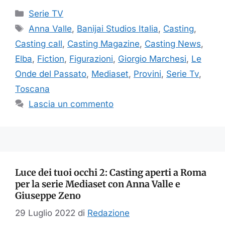
Categorie
Serie TV
Tag
Anna Valle
,
Banijai Studios Italia
,
Casting
,
Casting call
,
Casting Magazine
,
Casting News
,
Elba
,
Fiction
,
Figurazioni
,
Giorgio Marchesi
,
Le
Onde del Passato
,
Mediaset
,
Provini
,
Serie Tv
,
Toscana
Lascia un commento
Luce dei tuoi occhi 2: Casting aperti a Roma
per la serie Mediaset con Anna Valle e
Giuseppe Zeno
29 Luglio 2022
di
Redazione