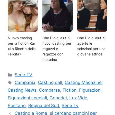
Nuovo casting
Che Dio ci aiuti 9:
Che Dio ci aiuti 9,
per la fiction Rai
nuovi casting per
aperte le
«La Ricetta della
ragazzi e
selezioni per una
Felicità»
ragazze con
giovane attrice
motorino
Categorie
Serie TV
Tag
Campania
,
Casting call
,
Casting Magazine
,
Casting News
,
Comparse
,
Fiction
,
Figurazioni
,
Figurazioni speciali
,
Generici
,
Lux Vide
,
Positano
,
Regina del Sud
,
Serie Tv
Casting a Roma, si cercano bambini per