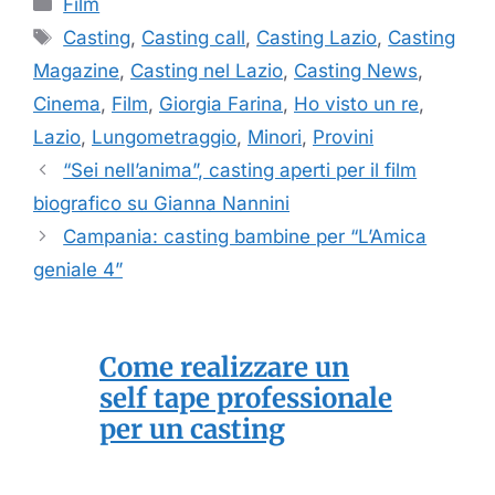
Categorie
Film
Tag
Casting
,
Casting call
,
Casting Lazio
,
Casting
Magazine
,
Casting nel Lazio
,
Casting News
,
Cinema
,
Film
,
Giorgia Farina
,
Ho visto un re
,
Lazio
,
Lungometraggio
,
Minori
,
Provini
“Sei nell’anima”, casting aperti per il film
biografico su Gianna Nannini
Campania: casting bambine per “L’Amica
geniale 4”
Come realizzare un
self tape professionale
per un casting