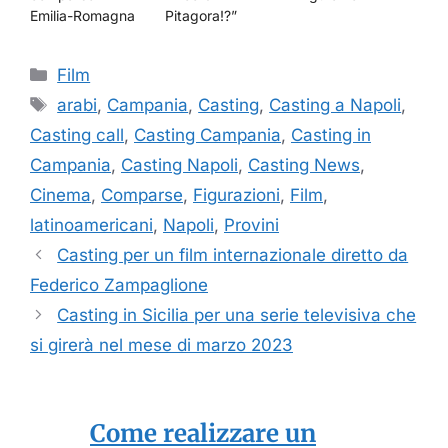
Emilia-Romagna
Pitagora!?”
Categorie
Film
Tag
arabi
,
Campania
,
Casting
,
Casting a Napoli
,
Casting call
,
Casting Campania
,
Casting in
Campania
,
Casting Napoli
,
Casting News
,
Cinema
,
Comparse
,
Figurazioni
,
Film
,
latinoamericani
,
Napoli
,
Provini
Casting per un film internazionale diretto da
Federico Zampaglione
Casting in Sicilia per una serie televisiva che
si girerà nel mese di marzo 2023
Come realizzare un