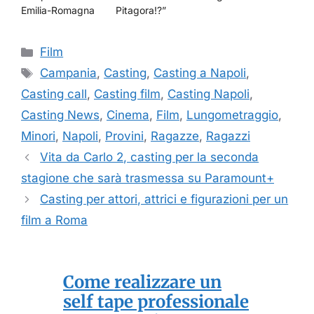
Emilia-Romagna
Pitagora!?”
Categorie
Film
Tag
Campania
,
Casting
,
Casting a Napoli
,
Casting call
,
Casting film
,
Casting Napoli
,
Casting News
,
Cinema
,
Film
,
Lungometraggio
,
Minori
,
Napoli
,
Provini
,
Ragazze
,
Ragazzi
Vita da Carlo 2, casting per la seconda
stagione che sarà trasmessa su Paramount+
Casting per attori, attrici e figurazioni per un
film a Roma
Come realizzare un
self tape professionale