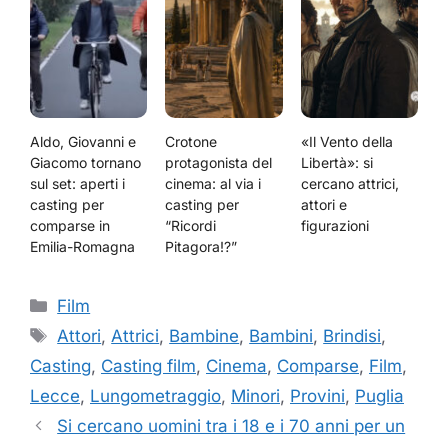
Aldo, Giovanni e
Crotone
«Il Vento della
Giacomo tornano
protagonista del
Libertà»: si
sul set: aperti i
cinema: al via i
cercano attrici,
casting per
casting per
attori e
comparse in
“Ricordi
figurazioni
Emilia-Romagna
Pitagora!?”
Categorie
Film
Tag
Attori
,
Attrici
,
Bambine
,
Bambini
,
Brindisi
,
Casting
,
Casting film
,
Cinema
,
Comparse
,
Film
,
Lecce
,
Lungometraggio
,
Minori
,
Provini
,
Puglia
Si cercano uomini tra i 18 e i 70 anni per un