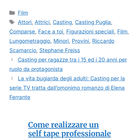
Categorie
Film
Tag
Attori
,
Attrici
,
Casting
,
Casting Puglia
,
Comparse
,
Face a toi
,
Figurazioni speciali
,
Film
,
Lungometraggio
,
Minori
,
Provini
,
Riccardo
Scamarcio
,
Stephane Freiss
Casting per ragazze tra i 15 ed i 20 anni per
ruolo da protagonista
La vita bugiarda degli adulti: Casting per la
serie TV tratta dall’omonimo romanzo di Elena
Ferrante
Come realizzare un
self tape professionale