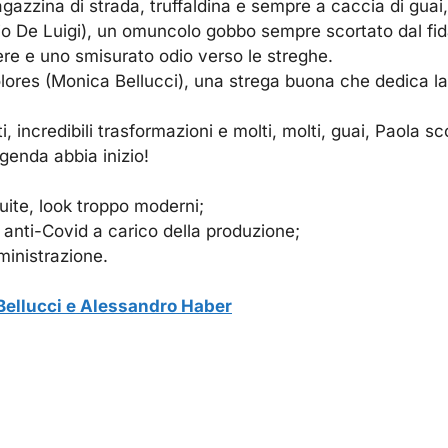
azzina di strada, truffaldina e sempre a caccia di guai, 
abio De Luigi), un omuncolo gobbo sempre scortato dal fi
ere e uno smisurato odio verso le streghe.
olores (Monica Bellucci), una strega buona che dedica la
incredibili trasformazioni e molti, molti, guai, Paola sco
genda abbia inizio!
uite, look troppo moderni;
st anti-Covid a carico della produzione;
ministrazione.
 Bellucci e Alessandro Haber