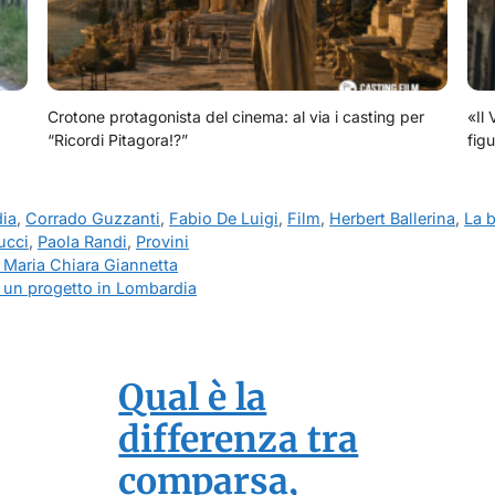
Crotone protagonista del cinema: al via i casting per
«Il 
“Ricordi Pitagora!?”
figu
ia
,
Corrado Guzzanti
,
Fabio De Luigi
,
Film
,
Herbert Ballerina
,
La b
ucci
,
Paola Randi
,
Provini
 Maria Chiara Giannetta
er un progetto in Lombardia
Qual è la
differenza tra
comparsa,