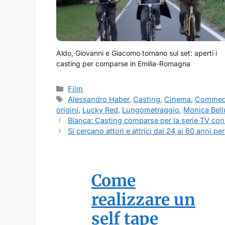
Aldo, Giovanni e Giacomo tornano sul set: aperti i
casting per comparse in Emilia-Romagna
Categorie
Film
Tag
Alessandro Haber
,
Casting
,
Cinema
,
Commed
origini
,
Lucky Red
,
Lungometraggio
,
Monica Bell
Blanca: Casting comparse per la serie TV con
Si cercano attori e attrici dai 24 ai 60 anni p
Come
realizzare un
self tape