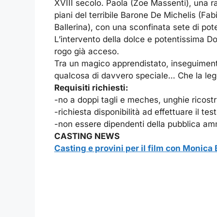
XVIII secolo. Paola (Zoe Massenti), una rag
piani del terribile Barone De Michelis (F
Ballerina), con una sconfinata sete di pot
L’intervento della dolce e potentissima D
rogo già acceso.
Tra un magico apprendistato, inseguimenti, 
qualcosa di davvero speciale… Che la leg
Requisiti richiesti:
-no a doppi tagli e meches, unghie ricostr
-richiesta disponibilità ad effettuare il te
-non essere dipendenti della pubblica am
CASTING NEWS
Casting e provini per il film con Monica