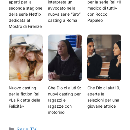
aperti per la
interpreta un
per la serie Rai «Il
seconda stagione
avvocato nella
medico di tutti»
della serie Netflix
nuova serie “Bro”:
con Rocco
dedicata al
casting a Roma
Papaleo
Mostro di Firenze
Nuovo casting
Che Dio ci aiuti 9:
Che Dio ci aiuti 9,
per la fiction Rai
nuovi casting per
aperte le
«La Ricetta della
ragazzi e
selezioni per una
Felicità»
ragazze con
giovane attrice
motorino
Categorie
Serie TV