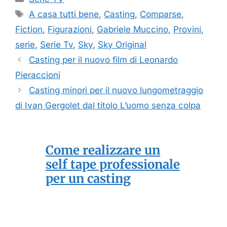
Tag
A casa tutti bene
,
Casting
,
Comparse
,
Fiction
,
Figurazioni
,
Gabriele Muccino
,
Provini
,
serie
,
Serie Tv
,
Sky
,
Sky Original
Casting per il nuovo film di Leonardo
Pieraccioni
Casting minori per il nuovo lungometraggio
di Ivan Gergolet dal titolo L’uomo senza colpa
Come realizzare un
self tape professionale
per un casting