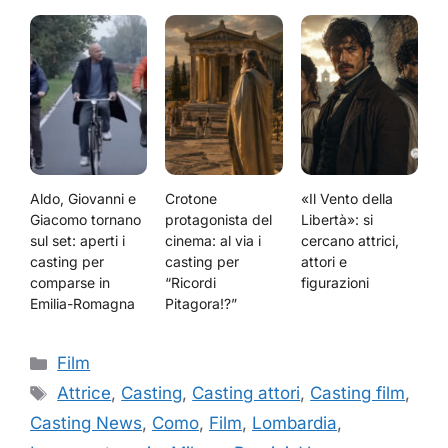
Aldo, Giovanni e
Crotone
«Il Vento della
Giacomo tornano
protagonista del
Libertà»: si
sul set: aperti i
cinema: al via i
cercano attrici,
casting per
casting per
attori e
comparse in
“Ricordi
figurazioni
Emilia-Romagna
Pitagora!?”
Categorie
Film
Tag
Attrice
,
Casting
,
Casting attori
,
Casting film
,
Casting News
,
Como
,
Film
,
Lombardia
,