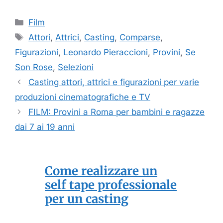
Categorie
Film
Tag
Attori
,
Attrici
,
Casting
,
Comparse
,
Figurazioni
,
Leonardo Pieraccioni
,
Provini
,
Se
Son Rose
,
Selezioni
Casting attori, attrici e figurazioni per varie
produzioni cinematografiche e TV
FILM: Provini a Roma per bambini e ragazze
dai 7 ai 19 anni
Come realizzare un
self tape professionale
per un casting