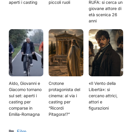
aperti i casting
piccoli ruoli
RUFA: si cerca un
giovane attore di
età scenica 26
anni
Aldo, Giovanni e
Crotone
«Il Vento della
Giacomo tornano
protagonista del
Libertà»: si
sul set: aperti i
cinema: al via i
cercano attrici,
casting per
casting per
attori e
comparse in
“Ricordi
figurazioni
Emilia-Romagna
Pitagora!?”
Categorie
Film