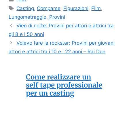
Tag
Casting
,
Comparse
,
Figurazioni
,
Film
,
Lungometraggio
,
Provini
Vien di notte: Provini per attori e attrici tra
gli 8 e i 50 anni
Volevo fare la rockstar: Provini per giovani
attori e attrici tra i 10 e i 22 anni – Rai Due
Come realizzare un
self tape professionale
per un casting