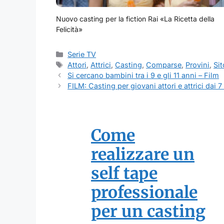
Nuovo casting per la fiction Rai «La Ricetta della
Felicità»
Categorie
Serie TV
Tag
Attori
,
Attrici
,
Casting
,
Comparse
,
Provini
,
Si
Si cercano bambini tra i 9 e gli 11 anni – Film
FILM: Casting per giovani attori e attrici dai 7
Come
realizzare un
self tape
professionale
per un casting