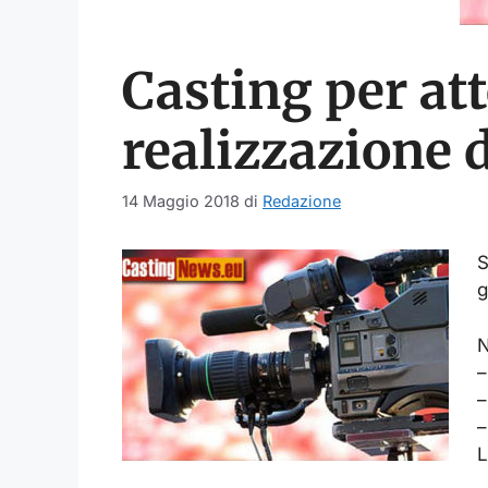
Casting per att
realizzazione 
14 Maggio 2018
di
Redazione
S
g
N
–
–
–