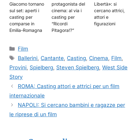
Giacomo tornano
protagonista del
Libertà»: si
sul set: aperti i
cinema: al via i
cercano attrici,
casting per
casting per
attori e
comparse in
“Ricordi
figurazioni
Emilia-Romagna
Pitagora!?”
Categorie
Film
Tag
Ballerini
,
Cantante
,
Casting
,
Cinema
,
Film
,
Provini
,
Spielberg
,
Steven Spielberg
,
West Side
Story
ROMA: Casting attori e attrici per un film
internazionale
NAPOLI: Si cercano bambini e ragazze per
le riprese di un film