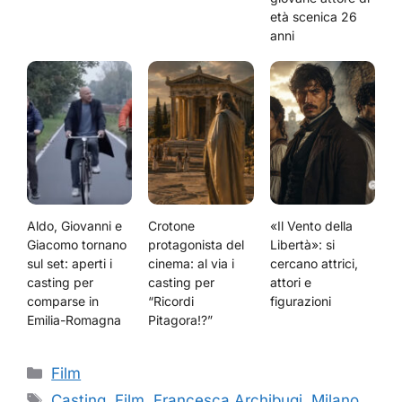
età scenica 26
anni
Aldo, Giovanni e
Crotone
«Il Vento della
Giacomo tornano
protagonista del
Libertà»: si
sul set: aperti i
cinema: al via i
cercano attrici,
casting per
casting per
attori e
comparse in
“Ricordi
figurazioni
Emilia-Romagna
Pitagora!?”
Categorie
Film
Tag
Casting
,
Film
,
Francesca Archibugi
,
Milano
,