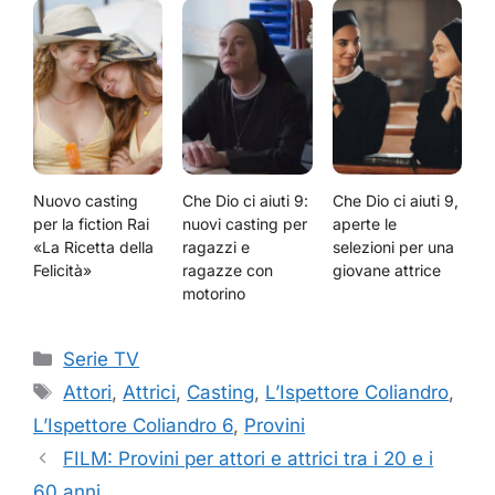
Nuovo casting
Che Dio ci aiuti 9:
Che Dio ci aiuti 9,
per la fiction Rai
nuovi casting per
aperte le
«La Ricetta della
ragazzi e
selezioni per una
Felicità»
ragazze con
giovane attrice
motorino
Categorie
Serie TV
Tag
Attori
,
Attrici
,
Casting
,
L’Ispettore Coliandro
,
L’Ispettore Coliandro 6
,
Provini
FILM: Provini per attori e attrici tra i 20 e i
60 anni