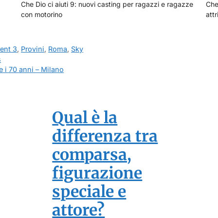
Che Dio ci aiuti 9: nuovi casting per ragazzi e ragazze
Che 
con motorino
attr
ment 3
,
Provini
,
Roma
,
Sky
s
e i 70 anni – Milano
Qual è la
differenza tra
comparsa,
figurazione
speciale e
attore?