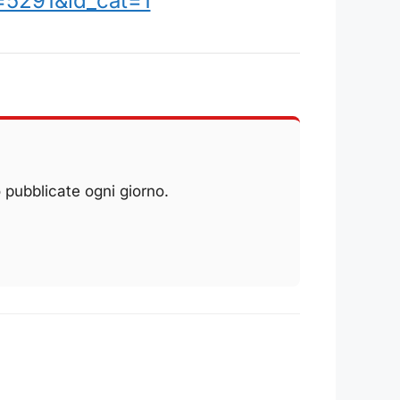
=5291&id_cat=1
 pubblicate ogni giorno.