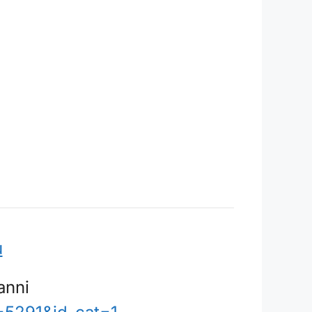
u
 anni