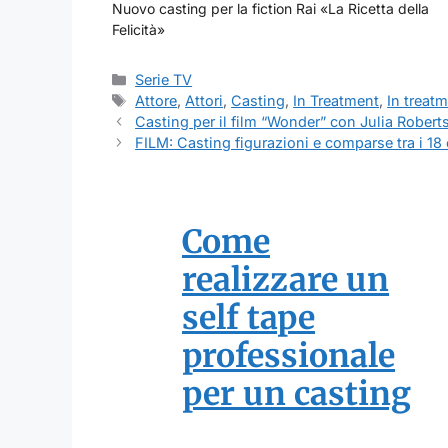
Nuovo casting per la fiction Rai «La Ricetta della
Felicità»
Categorie
Serie TV
Tag
Attore
,
Attori
,
Casting
,
In Treatment
,
In treat
Casting per il film “Wonder” con Julia Robert
FILM: Casting figurazioni e comparse tra i 18 
Come
realizzare un
self tape
professionale
per un casting