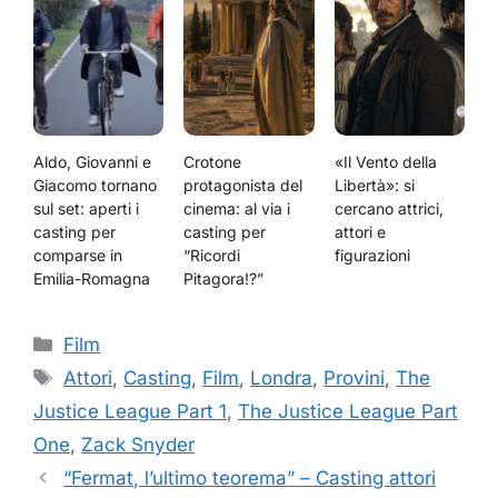
Aldo, Giovanni e
Crotone
«Il Vento della
Giacomo tornano
protagonista del
Libertà»: si
sul set: aperti i
cinema: al via i
cercano attrici,
casting per
casting per
attori e
comparse in
“Ricordi
figurazioni
Emilia-Romagna
Pitagora!?”
Categorie
Film
Tag
Attori
,
Casting
,
Film
,
Londra
,
Provini
,
The
Justice League Part 1
,
The Justice League Part
One
,
Zack Snyder
“Fermat, l’ultimo teorema” – Casting attori