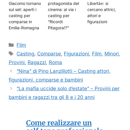
Giacomo tornano
protagonista del
Libertà»: si
sul set: aperti i
cinema: al via i
cercano attrici,
casting per
casting per
attori e
comparse in
“Ricordi
figurazioni
Emilia-Romagna
Pitagora!?”
Categorie
Film
Tag
Casting
,
Comparse
,
Figurazioni
,
Film
,
Minori
,
Provini
,
Ragazzi
,
Roma
“Nina” di Pino Lanzillotti – Casting attori,
figurazioni, comparse e bambini
“La mafia uccide solo d’estate” – Provini per
bambini e ragazzi tra gli 8 e i 20 anni
Come realizzare un