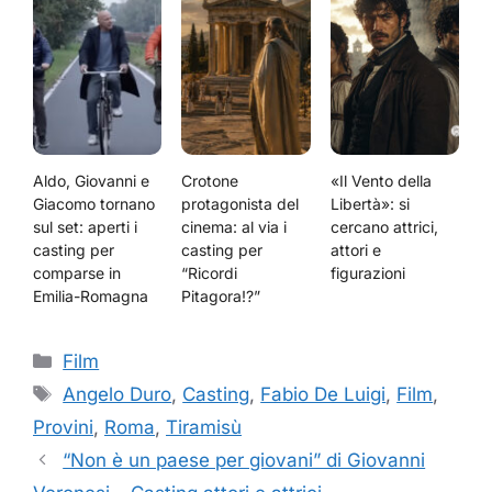
Aldo, Giovanni e
Crotone
«Il Vento della
Giacomo tornano
protagonista del
Libertà»: si
sul set: aperti i
cinema: al via i
cercano attrici,
casting per
casting per
attori e
comparse in
“Ricordi
figurazioni
Emilia-Romagna
Pitagora!?”
Categorie
Film
Tag
Angelo Duro
,
Casting
,
Fabio De Luigi
,
Film
,
Provini
,
Roma
,
Tiramisù
“Non è un paese per giovani” di Giovanni