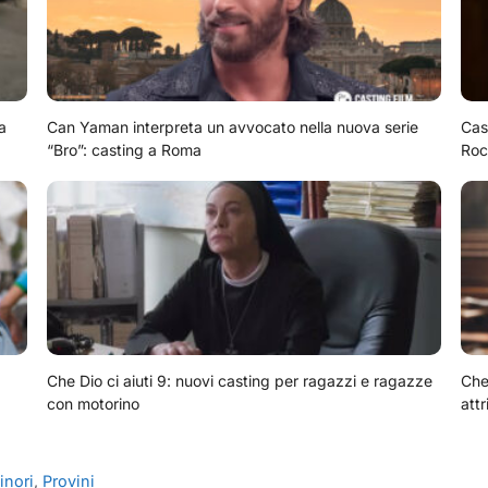
a
Can Yaman interpreta un avvocato nella nuova serie
Cas
“Bro”: casting a Roma
Roc
Che Dio ci aiuti 9: nuovi casting per ragazzi e ragazze
Che 
con motorino
attr
inori
,
Provini