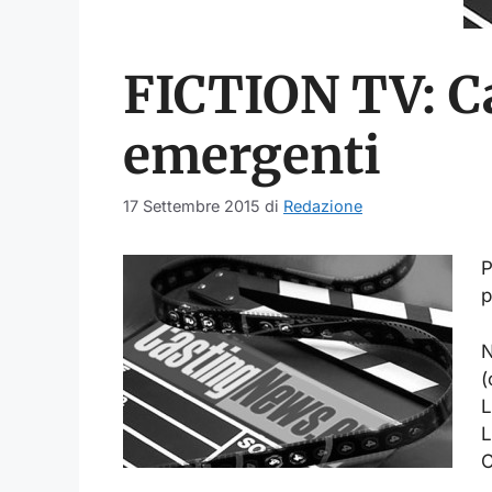
FICTION TV: Ca
emergenti
17 Settembre 2015
di
Redazione
P
p
N
(
L
L
C