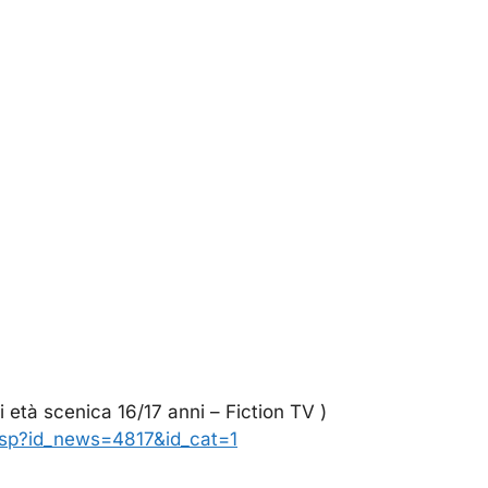
 età scenica 16/17 anni – Fiction TV )
asp?id_news=4817&id_cat=1