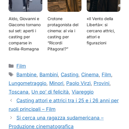
Aldo, Giovanni e
Crotone
«Il Vento della
Giacomo tornano
protagonista del
Libertà»: si
sul set: aperti i
cinema: al via i
cercano attrici,
casting per
casting per
attori e
comparse in
“Ricordi
figurazioni
Emilia-Romagna
Pitagora!?”
Categorie
Film
Tag
Bambine
,
Bambini
,
Casting
,
Cinema
,
Film
,
Lungometraggio
,
Minori
,
Paolo Virzì
,
Provini
,
Toscana
,
Un po’ di felicità
,
Viareggio
Casting attori e attrici tra i 25 e i 26 anni per
ruoli principali – Film
Si cerca una ragazza sudamericana –
Produzione cinematografica