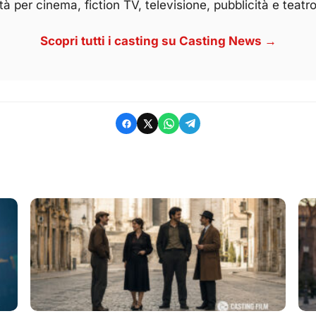
à per cinema, fiction TV, televisione, pubblicità e teatro
Scopri tutti i casting su Casting News →