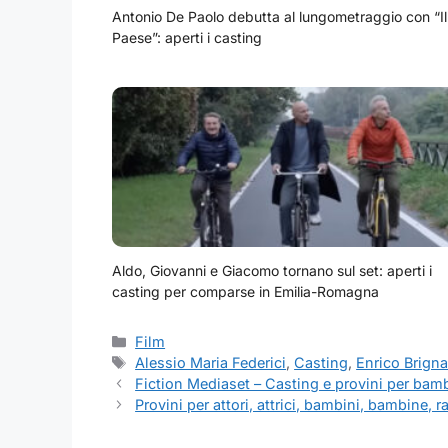
Antonio De Paolo debutta al lungometraggio con “Il
Paese”: aperti i casting
Aldo, Giovanni e Giacomo tornano sul set: aperti i
casting per comparse in Emilia-Romagna
Categorie
Film
Tag
Alessio Maria Federici
,
Casting
,
Enrico Brign
Fiction Mediaset – Casting e provini per bam
Provini per attori, attrici, bambini, bambine, 