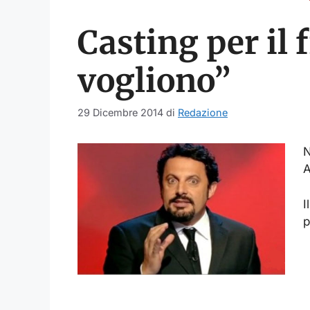
Casting per il
vogliono”
29 Dicembre 2014
di
Redazione
N
A
I
p