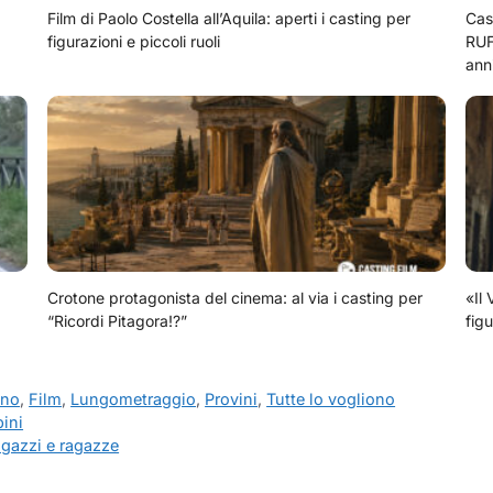
Film di Paolo Costella all’Aquila: aperti i casting per
Cas
figurazioni e piccoli ruoli
RUF
ann
Crotone protagonista del cinema: al via i casting per
«Il 
“Ricordi Pitagora!?”
figu
ano
,
Film
,
Lungometraggio
,
Provini
,
Tutte lo vogliono
bini
ragazzi e ragazze