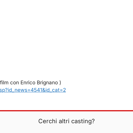
 film con Enrico Brignano )
asp?id_news=4541&id_cat=2
Cerchi altri casting?