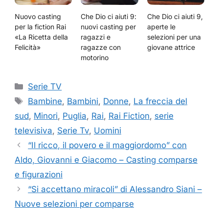
Nuovo casting
Che Dio ci aiuti 9:
Che Dio ci aiuti 9,
per la fiction Rai
nuovi casting per
aperte le
«La Ricetta della
ragazzi e
selezioni per una
Felicità»
ragazze con
giovane attrice
motorino
Categorie
Serie TV
Tag
Bambine
,
Bambini
,
Donne
,
La freccia del
sud
,
Minori
,
Puglia
,
Rai
,
Rai Fiction
,
serie
televisiva
,
Serie Tv
,
Uomini
“Il ricco, il povero e il maggiordomo” con
Aldo, Giovanni e Giacomo – Casting comparse
e figurazioni
“Si accettano miracoli” di Alessandro Siani –
Nuove selezioni per comparse