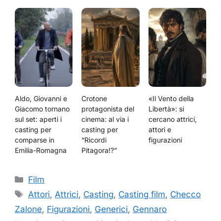
Aldo, Giovanni e
Crotone
«Il Vento della
Giacomo tornano
protagonista del
Libertà»: si
sul set: aperti i
cinema: al via i
cercano attrici,
casting per
casting per
attori e
comparse in
“Ricordi
figurazioni
Emilia-Romagna
Pitagora!?”
Categorie
Film
Tag
Attori
,
Attrici
,
Casting
,
Casting film
,
Checco
Zalone
,
Figurazioni
,
Generici
,
Gennaro