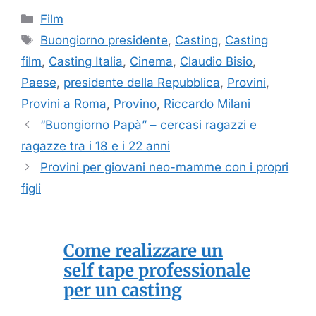
Categorie
Film
Tag
Buongiorno presidente
,
Casting
,
Casting
film
,
Casting Italia
,
Cinema
,
Claudio Bisio
,
Paese
,
presidente della Repubblica
,
Provini
,
Provini a Roma
,
Provino
,
Riccardo Milani
“Buongiorno Papà” – cercasi ragazzi e
ragazze tra i 18 e i 22 anni
Provini per giovani neo-mamme con i propri
figli
Come realizzare un
self tape professionale
per un casting