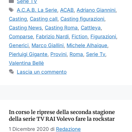
Serie TV
Tag
A.C.A.B. La Serie
,
ACAB
,
Adriano Giannini
,
Casting
,
Casting call
,
Casting figurazioni
,
Casting News
,
Casting Roma
,
Cattleya
,
Comparse
,
Fabrizio Nardi
,
Fiction
,
Figurazioni
,
Generici
,
Marco Giallini
,
Michele Alhaique
,
Pierluigi Gigante
,
Provini
,
Roma
,
Serie Tv
,
Valentina Bellè
Lascia un commento
In corso le riprese della seconda stagione
della serie TV RAI Volevo fare la rockstar
1 Dicembre 2020
di
Redazione