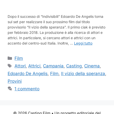
Dopo il successo di “Indivisibili” Edoardo De Angelis torna
sul set per realizzare il suo prossimo film dal titolo
provvisorio “Il vizio della speranza”. Il primo ciak è previsto
per febbraio 2018. La produzione è alla ricerca di attori e
attrici. In particolare, si cercano attori e attrici con un
accento del centro-sud Italia. Inoltre, …
Leggi tutto
Categorie
Film
Tag
Attori
,
Attrici
,
Campania
,
Casting
,
Cinema
,
Edoardo De Angelis
,
Film
,
Il vizio della speranza
,
Provini
1 commento
© 2026 Casting Film • Un progetto editoriale del