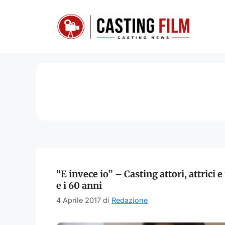
Vai
al
contenuto
“E invece io” – Casting attori, attrici e 
e i 60 anni
4 Aprile 2017
di
Redazione