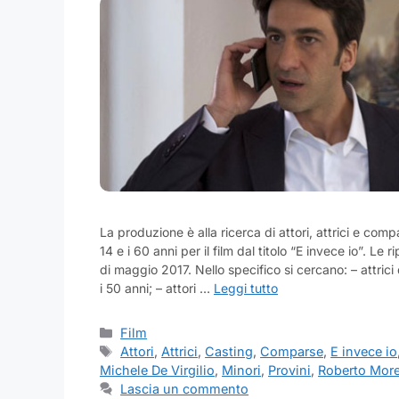
La produzione è alla ricerca di attori, attrici e com
14 e i 60 anni per il film dal titolo “E invece io”. Le 
di maggio 2017. Nello specifico si cercano: – attrici
i 50 anni; – attori …
Leggi tutto
Categorie
Film
Tag
Attori
,
Attrici
,
Casting
,
Comparse
,
E invece io
Michele De Virgilio
,
Minori
,
Provini
,
Roberto More
Lascia un commento