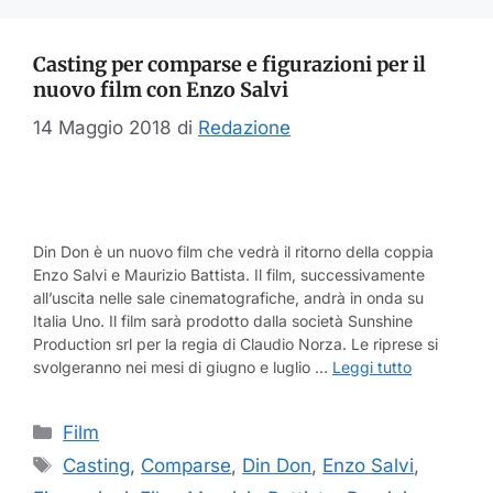
Casting per comparse e figurazioni per il
nuovo film con Enzo Salvi
14 Maggio 2018
di
Redazione
Din Don è un nuovo film che vedrà il ritorno della coppia
Enzo Salvi e Maurizio Battista. Il film, successivamente
all’uscita nelle sale cinematografiche, andrà in onda su
Italia Uno. Il film sarà prodotto dalla società Sunshine
Production srl per la regia di Claudio Norza. Le riprese si
svolgeranno nei mesi di giugno e luglio …
Leggi tutto
Categorie
Film
Tag
Casting
,
Comparse
,
Din Don
,
Enzo Salvi
,