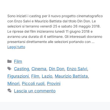
Sono iniziati i casting per il nuovo progetto cinematografico
con Enzo Salvi e Maurizio Battista dal titolo Din Don. Le
selezioni si terranno venerdì 25 e sabato 26 maggio 2018.
Le riprese del film inizieranno lunedì 11 giugno 2018 e
avranno una durata di 4 settimane. Gli interessati dovranno
presentarsi direttamente alle selezioni portando con …
Leggi tutto
Categorie
Film
Tag
Casting
,
Cinema
,
Din Don
,
Enzo Salvi
,
Figurazioni
,
Film
,
Lazio
,
Maurizio Battista
,
Minori
,
Piccoli ruoli
,
Provini
Lascia un commento