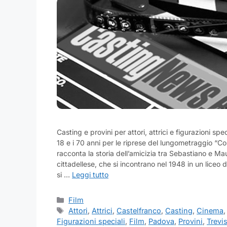
Casting e provini per attori, attrici e figurazioni spe
18 e i 70 anni per le riprese del lungometraggio “Come
racconta la storia dell’amicizia tra Sebastiano e M
cittadellese, che si incontrano nel 1948 in un liceo d’
si …
Leggi tutto
Categorie
Film
Tag
Attori
,
Attrici
,
Castelfranco
,
Casting
,
Cinema
Figurazioni speciali
,
Film
,
Padova
,
Provini
,
Trevi