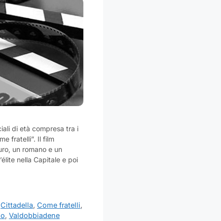
ciali di età compresa tra i
 fratelli”. Il film
auro, un romano e un
élite nella Capitale e poi
,
Cittadella
,
Come fratelli
,
so
,
Valdobbiadene