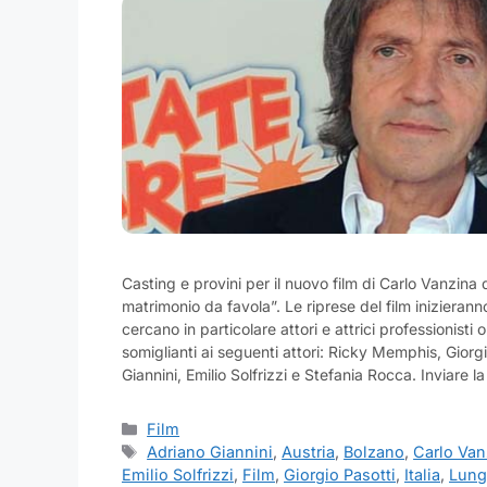
Casting e provini per il nuovo film di Carlo Vanzina d
matrimonio da favola”. Le riprese del film inizieranno
cercano in particolare attori e attrici professionisti
somiglianti ai seguenti attori: Ricky Memphis, Giorg
Giannini, Emilio Solfrizzi e Stefania Rocca. Inviare l
Categorie
Film
Tag
Adriano Giannini
,
Austria
,
Bolzano
,
Carlo Van
Emilio Solfrizzi
,
Film
,
Giorgio Pasotti
,
Italia
,
Lung