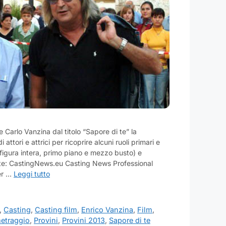
 e Carlo Vanzina dal titolo “Sapore di te” la
 attori e attrici per ricoprire alcuni ruoli primari e
(figura intera, primo piano e mezzo busto) e
nte: CastingNews.eu Casting News Professional
per …
Leggi tutto
,
Casting
,
Casting film
,
Enrico Vanzina
,
Film
,
etraggio
,
Provini
,
Provini 2013
,
Sapore di te