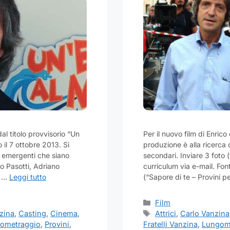
al titolo provvisorio “Un
Per il nuovo film di Enrico
 il 7 ottobre 2013. Si
produzione è alla ricerca di
 o emergenti che siano
secondari. Inviare 3 foto 
io Pasotti, Adriano
curriculum via e-mail. Fo
a …
Leggi tutto
(“Sapore di te – Provini 
Categorie
Film
Tag
zina
,
Casting
,
Cinema
,
Attrici
,
Carlo Vanzina
ometraggio
,
Provini
,
Fratelli Vanzina
,
Lungom