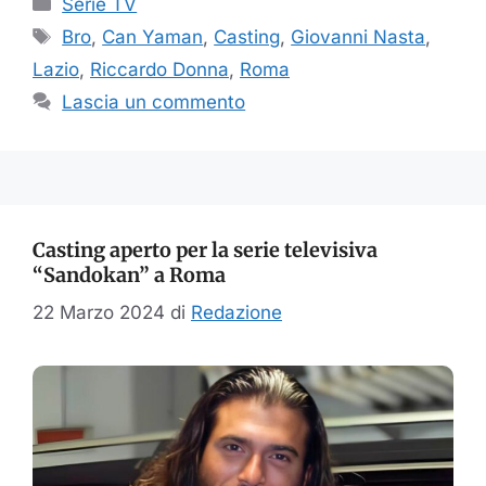
Serie TV
Tag
Bro
,
Can Yaman
,
Casting
,
Giovanni Nasta
,
Lazio
,
Riccardo Donna
,
Roma
Lascia un commento
Casting aperto per la serie televisiva
“Sandokan” a Roma
22 Marzo 2024
di
Redazione