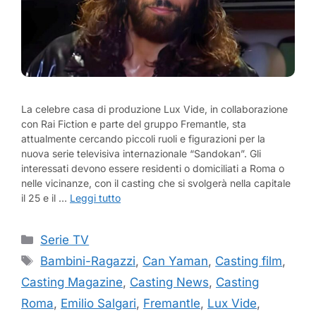
La celebre casa di produzione Lux Vide, in collaborazione
con Rai Fiction e parte del gruppo Fremantle, sta
attualmente cercando piccoli ruoli e figurazioni per la
nuova serie televisiva internazionale “Sandokan”. Gli
interessati devono essere residenti o domiciliati a Roma o
nelle vicinanze, con il casting che si svolgerà nella capitale
il 25 e il …
Leggi tutto
Categorie
Serie TV
Tag
Bambini-Ragazzi
,
Can Yaman
,
Casting film
,
Casting Magazine
,
Casting News
,
Casting
Roma
,
Emilio Salgari
,
Fremantle
,
Lux Vide
,