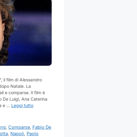
, il film di Alessandro
 dopo Natale. La
li e comparse. Il film è
o De Luigi, Ana Caterina
ta e …
Leggi tutto
ing
,
Comparse
,
Fabio De
otta
,
Napoli
,
Paolo