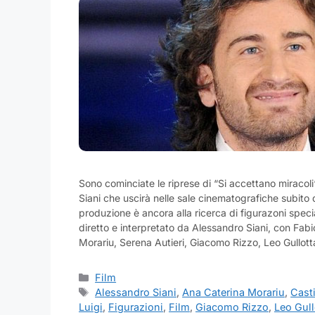
Sono cominciate le riprese di “Si accettano miracoli“
Siani che uscirà nelle sale cinematografiche subito
produzione è ancora alla ricerca di figurazoni specia
diretto e interpretato da Alessandro Siani, con Fabi
Morariu, Serena Autieri, Giacomo Rizzo, Leo Gullot
Categorie
Film
Tag
Alessandro Siani
,
Ana Caterina Morariu
,
Cast
Luigi
,
Figurazioni
,
Film
,
Giacomo Rizzo
,
Leo Gull