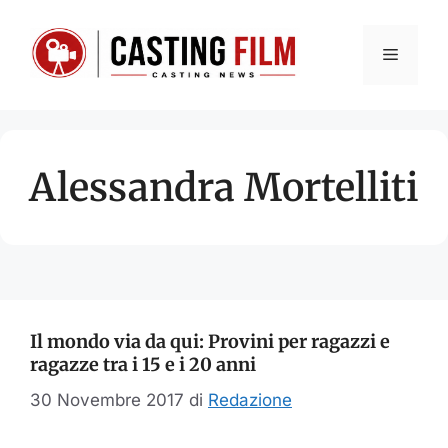
Vai
al
Menu
contenuto
Alessandra Mortelliti
Il mondo via da qui: Provini per ragazzi e
ragazze tra i 15 e i 20 anni
30 Novembre 2017
di
Redazione