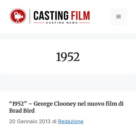
Vai
al
Menu
contenuto
1952
“1952” – George Clooney nel nuovo film di
Brad Bird
20 Gennaio 2013
di
Redazione