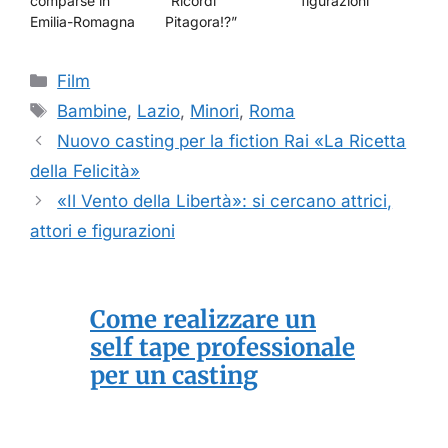
comparse in
“Ricordi
figurazioni
Emilia-Romagna
Pitagora!?”
Categorie
Film
Tag
Bambine
,
Lazio
,
Minori
,
Roma
Nuovo casting per la fiction Rai «La Ricetta
della Felicità»
«Il Vento della Libertà»: si cercano attrici,
attori e figurazioni
Come realizzare un
self tape professionale
per un casting