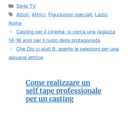
Categorie
Serie TV
Tag
Attori
,
Attrici
,
Figurazioni speciali
,
Lazio
,
Roma
Casting per il cinema: si cerca una ragazza
14-18 anni per il ruolo della protagonista
Che Dio ci aiuti 9, aperte le selezioni per una
giovane attrice
Come realizzare un
self tape professionale
per un casting