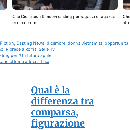
Che Dio ci aiuti 9: nuovi casting per ragazzi e ragazze
Che 
con motorino
attr
Fiction
,
Casting News
,
dicembre
,
donna vietnamita
,
opportunità 
no
,
Riprese a Roma
,
Serie Tv
asting per “Un futuro aprile”
no attori e attrici a Pisa
Qual è la
differenza tra
comparsa,
figurazione