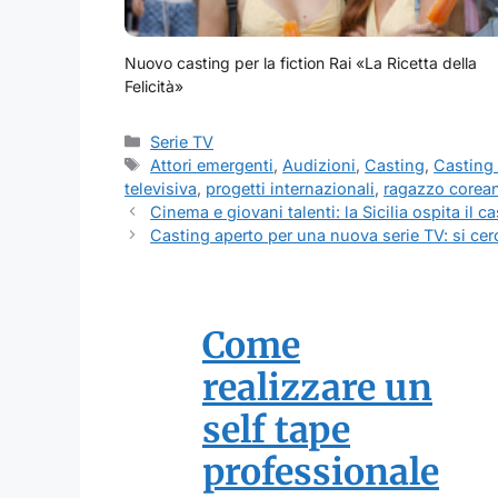
Nuovo casting per la fiction Rai «La Ricetta della
Felicità»
Categorie
Serie TV
Tag
Attori emergenti
,
Audizioni
,
Casting
,
Casting 
televisiva
,
progetti internazionali
,
ragazzo corea
Cinema e giovani talenti: la Sicilia ospita il c
Casting aperto per una nuova serie TV: si cerca
Come
realizzare un
self tape
professionale