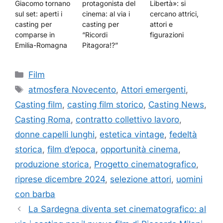
Giacomo tornano
protagonista del
Libertà»: si
sul set: aperti i
cinema: al via i
cercano attrici,
casting per
casting per
attori e
comparse in
“Ricordi
figurazioni
Emilia-Romagna
Pitagora!?”
Categorie
Film
Tag
atmosfera Novecento
,
Attori emergenti
,
Casting film
,
casting film storico
,
Casting News
,
Casting Roma
,
contratto collettivo lavoro
,
donne capelli lunghi
,
estetica vintage
,
fedeltà
storica
,
film d’epoca
,
opportunità cinema
,
produzione storica
,
Progetto cinematografico
,
riprese dicembre 2024
,
selezione attori
,
uomini
con barba
La Sardegna diventa set cinematografico: al