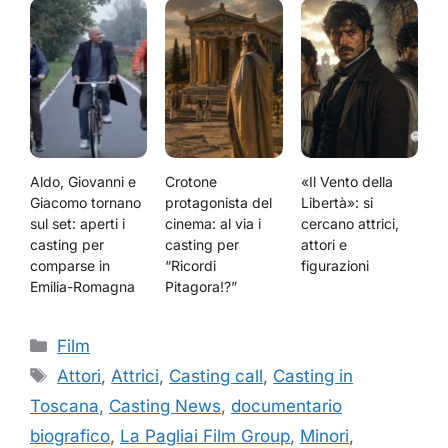
Aldo, Giovanni e
Crotone
«Il Vento della
Giacomo tornano
protagonista del
Libertà»: si
sul set: aperti i
cinema: al via i
cercano attrici,
casting per
casting per
attori e
comparse in
“Ricordi
figurazioni
Emilia-Romagna
Pitagora!?”
Categorie
Film
Tag
Attori
,
Attrici
,
Casting call
,
Casting in
Toscana
,
Casting News
,
documentario
biografico
,
La Pagliai Film Group
,
Minori
,