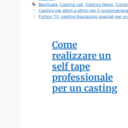
Tag
Basilicata
,
Casting call
,
Casting News
,
Comp
Casting per attori e attrici per il lungometrag
Fiction TV, casting figurazioni speciali per u
Come
realizzare un
self tape
professionale
per un casting