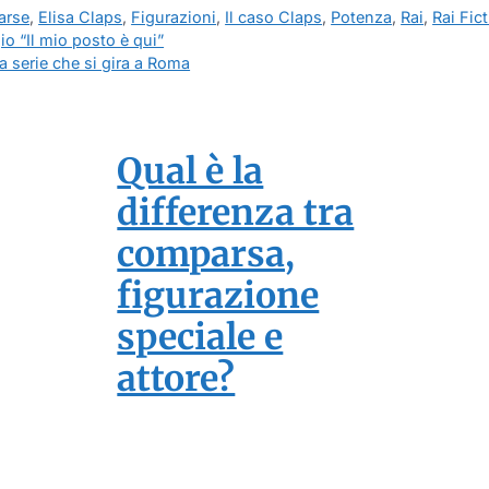
arse
,
Elisa Claps
,
Figurazioni
,
Il caso Claps
,
Potenza
,
Rai
,
Rai Fic
gio “Il mio posto è qui”
na serie che si gira a Roma
Qual è la
differenza tra
comparsa,
figurazione
speciale e
attore?